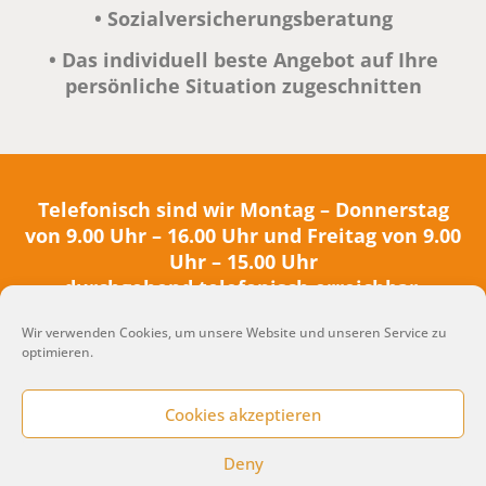
• Sozialversicherungsberatung
• Das individuell beste Angebot auf
Ihre
persönliche Situation zugeschnitten
Telefonisch sind wir Montag – Donnerstag
von 9.00 Uhr – 16.00 Uhr und Freitag von 9.00
Uhr – 15.00 Uhr
durchgehend telefonisch erreichbar.
Persönliche Beratungsgespräche / Termine
Wir verwenden Cookies, um unsere Website und unseren Service zu
nach Vereinbarung unter:
optimieren.
0 62 33 – 7 37 19 50
Cookies akzeptieren
Jetzt anrufen
Deny